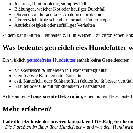
Juckreiz, Hautprobleme, stumpfes Fell
Blähungen, weicher Kot oder häufiger Durchfall
Ohrenentzündungen oder Analdrüsenprobleme
Übergewicht trotz scheinbar normaler Futtermenge
Antriebslosigkeit oder auffälliges Verhalten
Zudem kann Gluten – enthalten z. B. in Weizen – zu chronischen Entz
Was bedeutet getreidefreies Hundefutter w
Ein wirklich
getreidefreies Hundefutter
enthält
keine
Getreidesorten –
Muskelfleisch & Innereien in Lebensmittelqualität
Gemüse wie Karotten oder Zucchini
evtl. Kartoffeln oder Süßkartoffeln (glutenfrei & besser verträgl
Kräuter oder Öle mit funktionalem Zusatznutzen
Achte auf eine
transparente Deklaration
, einen hohen Fleischantei
Mehr erfahren?
Lade dir jetzt kostenlos unseren kompakten PDF-Ratgeber heru
„Die 7 größten Irrtümer über Hundefutter – und was dein Hund wirk